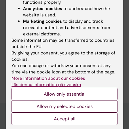
goda förebilder bland medarbetarna. Priset
functions properly.
utdelas vid Karolinska Institutets
Analytical cookies
to understand how the
installationshögtid den 17 oktober 2014.
website is used.
Marketing cookies
to display and track
relevant content and advertisements from
external platforms.
Updated by:
Some information may be transferred to countries
Webb Admin
26-10-2016
outside the EU.
By giving your consent, you agree to the storage of
cookies.
Share
You can change or withdraw your consent at any
time via the cookie icon at the bottom of the page.
More information about our cookies
Läs denna information på svenska
Allow only essential
Allow my selected cookies
Accept all
Discover KI