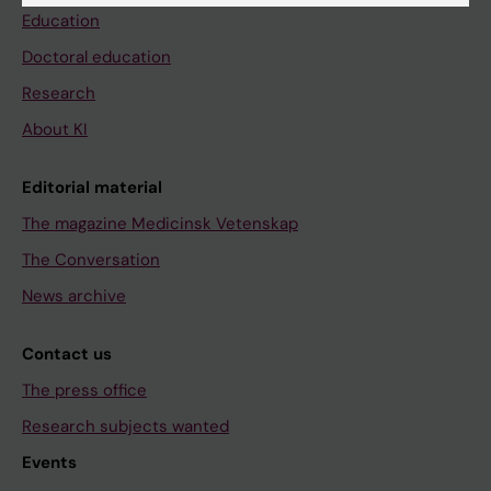
Education
Doctoral education
Research
About KI
Editorial material
The magazine Medicinsk Vetenskap
The Conversation
News archive
Contact us
The press office
Research subjects wanted
Events