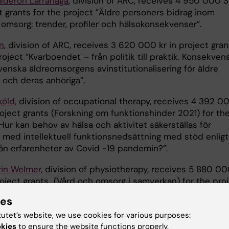
lderón Larrañaga
, division of ARC, receives 4 950 000 
t grants for the project ”Äldre personers bidrag inom
 omsorg: trender, profiler och hälsokonsekvenser”.
n
, division of ARC, receives 3 620 000 kr in project gran
roject ”Kvarboendet – från politik till praktik. Konsekven
venska äldreomsorgens avinstitutionalisering för äldre
 och deras anhöriga”.
köld
, division of occupational therapy, receives 4 392 0
roject grants (Forskning om funktionshinder 2021) for th
Hur kan behov av hälsa och aktivitet säkerställas för
 med intellektuell funktionsnedsättning med stöd enligt
rån erfarenheter av Covid -19 pandemin?”.
in Welmer
, division of physiotherapy, receives 5 880 0
roject grants (Vård och omsorg i samverkan) for the pro
ebygga funktionsnedsättning hos äldre personer som
ies
 akut till sjukhus – effekt och processutvärdering av en
tutet’s website, we use cookies for various purposes:
gångsintervention”.
okies
to ensure the website functions properly.