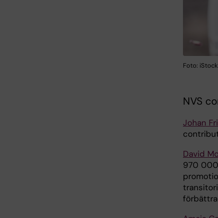
Foto: iStock
NVS con
Johan Frit
contribut
David M
970 000 
promotion
transitor
förbättr