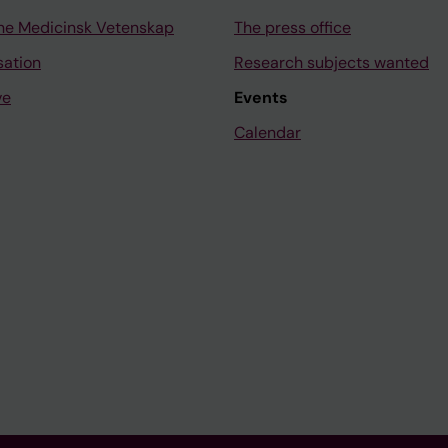
ne Medicinsk Vetenskap
The press office
sation
Research subjects wanted
ve
Events
Calendar