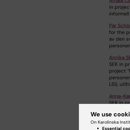
Amaia Ca
in projec
informell
Pär Schö
for the p
av den s
personer
Annika S
SEK in p
project ”
personer
LSS, utif
Anna-Kar
SEK in p
”Att för
We use cook
inkommit
On Karolinska Insti
vårdöver
Essential co