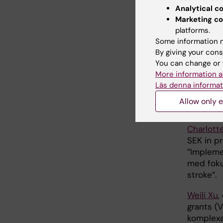
Elisabet
Analytical c
in proje
Marketing co
platforms.
”Re@home
Some information m
med reali
By giving your cons
Davide L
You can change or 
project 
More information a
Läs denna informat
”Förändr
samspel 
Allow only e
perspekti
Charlott
SEK in p
”Impleme
med foku
stroke”.
Weili Xu
,
grants (
komplexa