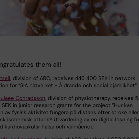
gratulates them all!
zell,
division of ARC, receives 446 400 SEK in network
ion for ”SIA nätverket - Åldrande och social ojämlikhet”.
oulaee Conradsson
, division of physiotherapy, receives 5
SEK in junior research grants for the project ”Hur kan
 av fysisk aktivitet fungera på distans efter stroke eller
isk ischemisk attack? Utvärdering av en digital lösning fö
ad kardiovaskulär hälsa och välmående”.