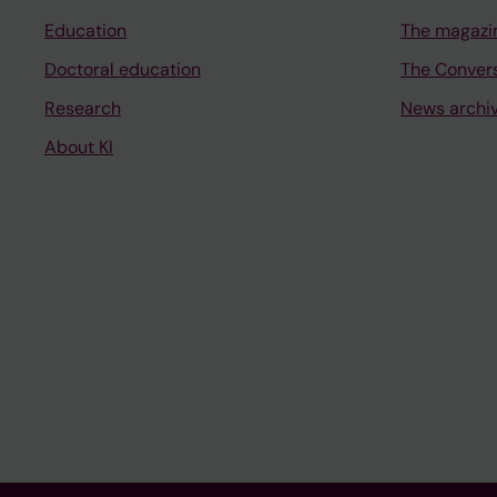
Education
The magazi
Doctoral education
The Conver
Research
News archi
About KI