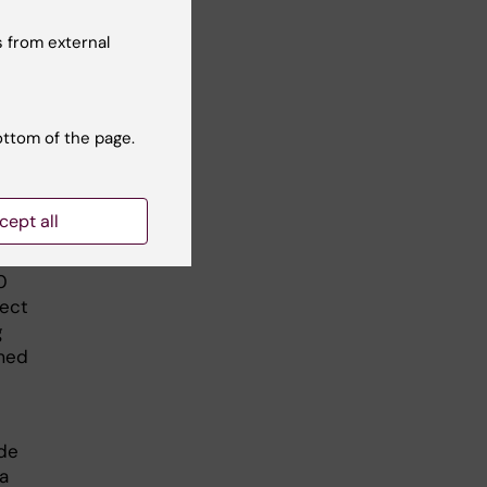
 SEK
 from external
in
ottom of the page.
cept all
0
ject
g
 med
 de
a